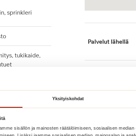
in, sprinkleri
sto
Palvelut lähellä
tuet
Julkinen liikenne
Yksityiskohdat
itä
mme sisällön ja mainosten räätälöimiseen, sosiaalisen median
iseen. Lisäksi jaamme sosiaalisen median, mainosalan ja analy