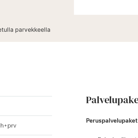
etulla parvekkeella
Palvelupake
Peruspalvelupaketi
ph+prv