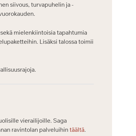
en siivous, turvapuhelin ja -
 vuorokauden.
a sekä mielenkiintoisia tapahtumia
lupaketteihin. Lisäksi talossa toimii
allisuusrajoja.
isille vierailijoille. Saga
nnan ravintolan palveluihin
täältä
.