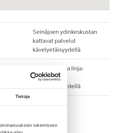
Seinäjoen ydinkeskustan
kattavat palvelut
kävelyetäisyydellä
Juna-asema ja linja-
autopysäkit
kävelyetäisyydellä
Tietoja
 ominaisuuksien tukemiseen
tiikka-alan