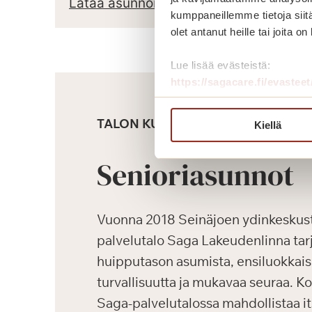
Lataa asunnon pohjapiirros
kumppaneillemme tietoja siitä
olet antanut heille tai joita o
Lue lisää evästeistä:
https://sagacare.fi/evasteet
TALON KUVAUS
Kiellä
Senioriasunnot
Vuonna 2018 Seinäjoen ydinkeskus
palvelutalo Saga Lakeudenlinna tarj
huipputason asumista, ensiluokkaisi
turvallisuutta ja mukavaa seuraa. K
Saga-palvelutalossa mahdollistaa i