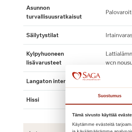
asunnon
palovaroit
turvallisuusratkaisut
säilytystilat
irtainvara
kylpyhuoneen
lattialämmitys, tukikaide,
lisävarusteet
wcn nousu
langaton internet
kyllä
Suostumus
hissi
kyllä, 2kpl
Tämä sivusto käyttää eväste
Käytämme evästeitä tarjoama
ja kävijämäärämme analysoim