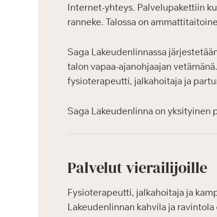
Internet-yhteys. Palvelupakettiin k
ranneke. Talossa on ammattitaitoin
Saga Lakeudenlinnassa järjestetään a
talon vapaa-ajanohjaajan vetämänä. H
fysioterapeutti, jalkahoitaja ja part
Saga Lakeudenlinna on yksityinen pal
Palvelut vierailijoille
Fysioterapeutti, jalkahoitaja ja kamp
Lakeudenlinnan kahvila ja ravintola 