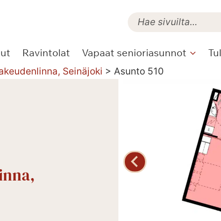
lut
Ravintolat
Vapaat senioriasunnot
Tu
akeudenlinna, Seinäjoki
>
Asunto 510
inna,