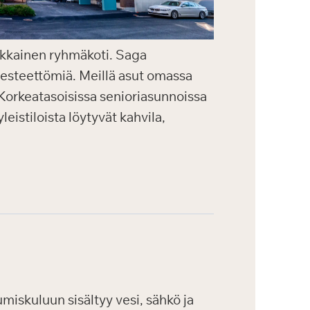
aikkainen ryhmäkoti. Saga
a esteettömiä. Meillä asut omassa
. Korkeatasoisissa senioriasunnoissa
eistiloista löytyvät kahvila,
iskuluun sisältyy vesi, sähkö ja