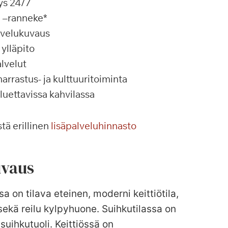
ys 24/7
a –ranneke*
alvelukuvaus
ylläpito
lvelut
rrastus- ja kulttuuritoiminta
 luettavissa kahvilassa
tä erillinen
lisäpalveluhinnasto
vaus
sa on tilava eteinen, moderni keittiötila,
ekä reilu kylpyhuone. Suihkutilassa on
 suihkutuoli. Keittiössä on