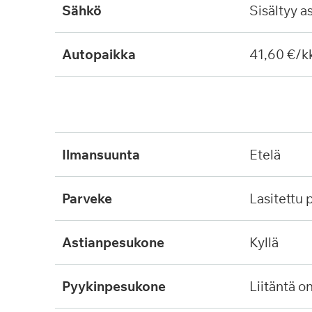
Sähkö
Sisältyy a
Autopaikka
41,60 €/k
ilmansuunta
etelä
parveke
lasitettu
astianpesukone
kyllä
pyykinpesukone
liitäntä o