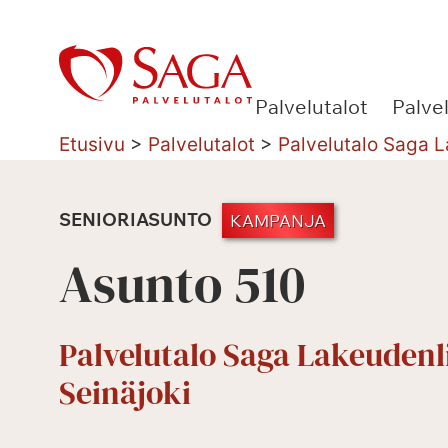
Siirry
sisältöön
Palvelutalot
Palve
Etusivu
>
Palvelutalot
>
Palvelutalo Saga L
SENIORIASUNTO
KAMPANJA
Asunto 510
Palvelutalo Saga Lakeudenl
Seinäjoki