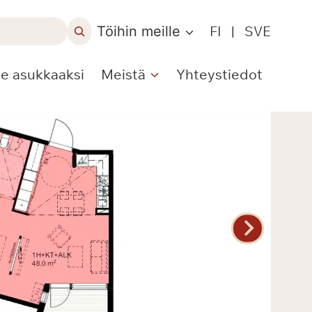
Töihin meille
FI
|
SVE
le asukkaaksi
Meistä
Yhteystiedot