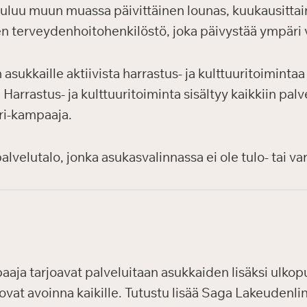
uuluu muun muassa päivittäinen lounas, kuukausittain
en terveydenhoitohenkilöstö, joka päivystää ympäri
sukkaille aktiivista harrastus- ja kulttuuritoiminta
arrastus- ja kulttuuritoiminta sisältyy kaikkiin palve
uri-kampaaja.
velutalo, jonka asukasvalinnassa ei ole tulo- tai var
aaja tarjoavat palveluitaan asukkaiden lisäksi ulkopuol
ovat avoinna kaikille. Tutustu lisää Saga Lakeudenli