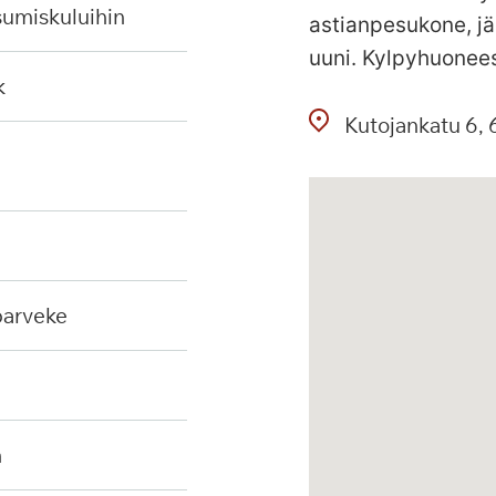
sumiskuluihin
astianpesukone, jä
uuni. Kylpyhuonees
k
Kutojankatu
6
 parveke
n