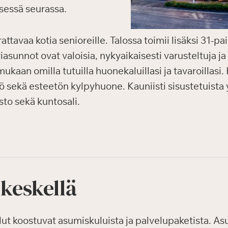
sessä seurassa.
tavaa kotia senioreille. Talossa toimii lisäksi 31-p
asunnot ovat valoisia, nykyaikaisesti varusteltuja j
mukaan omilla tutuilla huonekaluillasi ja tavaroillasi
ö sekä esteetön kylpyhuone. Kauniisti sisustetuista yl
asto sekä kuntosali.
 keskellä
 koostuvat asumiskuluista ja palvelupaketista. Asum