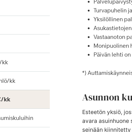
Palvelupäivyst
Turvapuhelin j
Yksilöllinen p
Asukastietojen 
Vastaanoton pa
Monipuolinen ha
Päivän lehti on
/kk
*) Auttamiskäynneis
hlö/kk
Asunnon ku
€/kk
Esteetön yksiö, jos
sumiskuluihin
avara asuinhuone s
seinään kiinnitetty