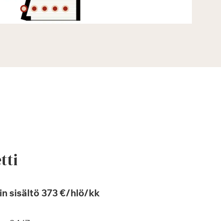
tti
n sisältö 373 €/hlö/kk