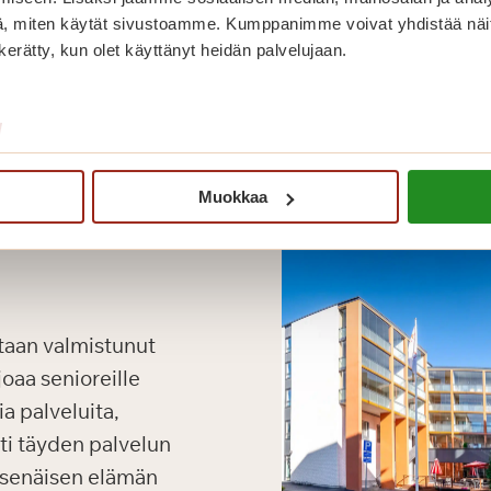
, miten käytät sivustoamme. Kumppanimme voivat yhdistää näitä t
n kerätty, kun olet käyttänyt heidän palvelujaan.
/
Muokkaa
taan valmistunut
oaa senioreille
a palveluita,
oti täyden palvelun
tsenäisen elämän