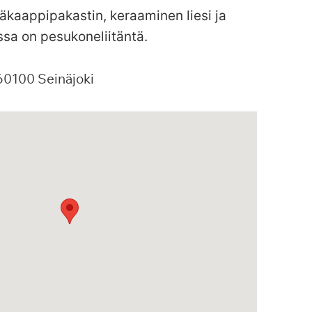
äkaappipakastin, keraaminen liesi ja
sa on pesukoneliitäntä.
60100
Seinäjoki