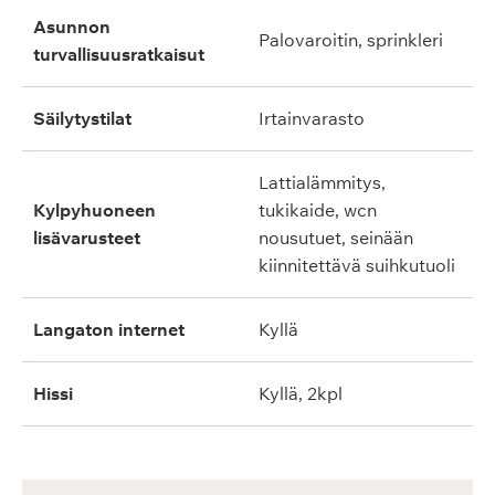
asunnon
palovaroitin, sprinkleri
turvallisuusratkaisut
säilytystilat
irtainvarasto
lattialämmitys,
kylpyhuoneen
tukikaide, wcn
lisävarusteet
nousutuet, seinään
kiinnitettävä suihkutuoli
langaton internet
kyllä
hissi
kyllä, 2kpl