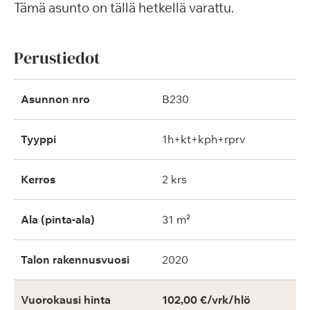
Tämä asunto on tällä hetkellä varattu.
Perustiedot
Asunnon nro
B230
Tyyppi
1h+kt+kph+rprv
Kerros
2 krs
Ala (pinta-ala)
31 m²
Talon rakennusvuosi
2020
Vuorokausi hinta
102,00 €/vrk/hlö