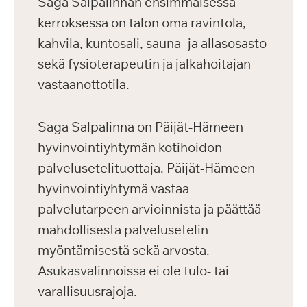
Saga Salpalinnan ensimmäisessä
kerroksessa on talon oma ravintola,
kahvila, kuntosali, sauna- ja allasosasto
sekä fysioterapeutin ja jalkahoitajan
vastaanottotila.
Saga Salpalinna on Päijät-Hämeen
hyvinvointiyhtymän kotihoidon
palvelusetelituottaja. Päijät-Hämeen
hyvinvointiyhtymä vastaa
palvelutarpeen arvioinnista ja päättää
mahdollisesta palvelusetelin
myöntämisestä sekä arvosta.
Asukasvalinnoissa ei ole tulo- tai
varallisuusrajoja.