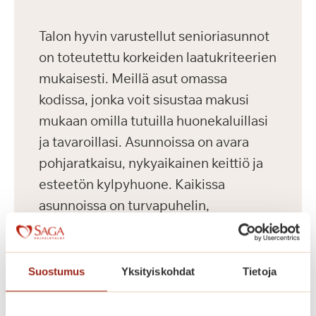
Talon hyvin varustellut senioriasunnot
on toteutettu korkeiden laatukriteerien
mukaisesti. Meillä asut omassa
kodissa, jonka voit sisustaa makusi
mukaan omilla tutuilla huonekaluillasi
ja tavaroillasi. Asunnoissa on avara
pohjaratkaisu, nykyaikainen keittiö ja
esteetön kylpyhuone. Kaikissa
asunnoissa on turvapuhelin,
sammutusjärjestelmä sekä palo- ja
häkävaroitin. Yleisiin tiloihin kuuluvat
kahvila-ravintola, kuntosali, sauna
Suostumus
Yksityiskohdat
Tietoja
uima-allasosastolla, pesutupa ja
kerhotilat aktiiviseen vapaa-