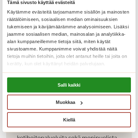
Tämä sivusto käyttää evästeitä
ajantoimintaan.
Käytämme evästeitä tarjoamamme sisällön ja mainosten
räätälöimiseen, sosiaalisen median ominaisuuksien
Katso vapaat senioriasunnot
tukemiseen ja kävijämäärämme analysoimiseen. Lisäksi
jaamme sosiaalisen median, mainosalan ja analytiikka-
alan kumppaneillemme tietoja siitä, miten käytät
Saga Salpalinnassa asumisen
sivustoamme. Kumppanimme voivat yhdistää näitä
kuukausikulut koostuvat
tietoja muihin tietoihin, joita olet antanut heille tai joita on
asumiskuluista sekä yksilöllisestä
kerätty, kun olet käyttänyt heidän palvelujaan.
palvelupaketista. Asuntojen
Lue lisää evästeistä:
asumiskuluun sisältyy asunnon vuokra
Salli kaikki
https://sagacare.fi/evasteet/
sekä yhteisten tilojen käyttö.
Vesimaksu on 23,10 euroa henkilöltä
Muokkaa
kuukaudessa ja sähkö 47,30 euroa
kuukaudessa. Palvelupaketteihin
Kiellä
kuuluu mm. ateria- ja
kotihoitopalveluita sekä monipuolista