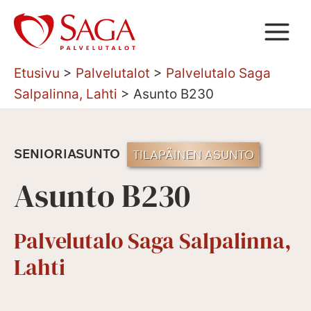
Siirry
sisältöön
Etusivu
>
Palvelutalot
>
Palvelutalo Saga
Salpalinna, Lahti
>
Asunto B230
SENIORIASUNTO
TILAPÄINEN ASUNTO
Asunto B230
Palvelutalo Saga Salpalinna,
Lahti