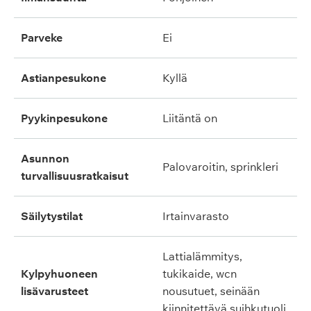
parveke
ei
astianpesukone
kyllä
pyykinpesukone
liitäntä on
asunnon
palovaroitin, sprinkleri
turvallisuusratkaisut
säilytystilat
irtainvarasto
lattialämmitys,
kylpyhuoneen
tukikaide, wcn
lisävarusteet
nousutuet, seinään
kiinnitettävä suihkutuoli