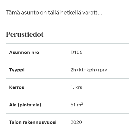
Tämä asunto on tällä hetkellä varattu.
Perustiedot
Asunnon nro
D106
Tyyppi
2h+kt+kph+rprv
Kerros
1. krs
Ala (pinta-ala)
51 m²
Talon rakennusvuosi
2020