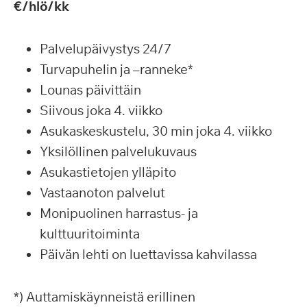
€/hlö/kk
Palvelupäivystys 24/7
Turvapuhelin ja –ranneke*
Lounas päivittäin
Siivous joka 4. viikko
Asukaskeskustelu, 30 min joka 4. viikko
Yksilöllinen palvelukuvaus
Asukastietojen ylläpito
Vastaanoton palvelut
Monipuolinen harrastus- ja
kulttuuritoiminta
Päivän lehti on luettavissa kahvilassa
*) Auttamiskäynneistä erillinen