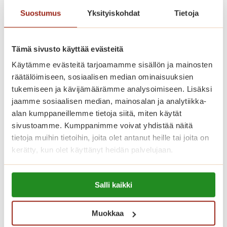
asunnoissa on turvapuhelin,
Suostumus
Yksityiskohdat
Tietoja
sammutusjärjestelmä sekä palo- ja
häkävaroitin. Yleisiin tiloihin kuuluvat
Tämä sivusto käyttää evästeitä
kahvila-ravintola, kuntosali, sauna
Käytämme evästeitä tarjoamamme sisällön ja mainosten
uima-allasosastolla, pesutupa ja
räätälöimiseen, sosiaalisen median ominaisuuksien
kerhotilat aktiiviseen vapaa-
tukemiseen ja kävijämäärämme analysoimiseen. Lisäksi
ajantoimintaan.
jaamme sosiaalisen median, mainosalan ja analytiikka-
alan kumppaneillemme tietoja siitä, miten käytät
sivustoamme. Kumppanimme voivat yhdistää näitä
Katso vapaat senioriasunnot
tietoja muihin tietoihin, joita olet antanut heille tai joita on
kerätty, kun olet käyttänyt heidän palvelujaan.
Saga Salpalinnassa asumisen
Lue lisää evästeistä:
kuukausikulut koostuvat
Salli kaikki
https://sagacare.fi/evasteet/
asumiskuluista sekä yksilöllisestä
palvelupaketista. Asuntojen
Muokkaa
asumiskuluun sisältyy asunnon vuokra