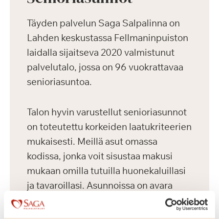
Täyden palvelun Saga Salpalinna on
Lahden keskustassa Fellmaninpuiston
laidalla sijaitseva 2020 valmistunut
palvelutalo, jossa on 96 vuokrattavaa
senioriasuntoa.
Talon hyvin varustellut senioriasunnot
on toteutettu korkeiden laatukriteerien
mukaisesti. Meillä asut omassa
kodissa, jonka voit sisustaa makusi
mukaan omilla tutuilla huonekaluillasi
ja tavaroillasi. Asunnoissa on avara
pohjaratkaisu, nykyaikainen keittiö ja
esteetön kylpyhuone. Kaikissa