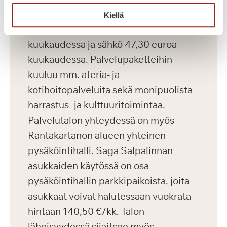
sekä yhteisten tilojen käyttö.
Kiellä
Vesimaksu on 23,10 euroa henkilöltä
kuukaudessa ja sähkö 47,30 euroa
kuukaudessa. Palvelupaketteihin
kuuluu mm. ateria- ja
kotihoitopalveluita sekä monipuolista
harrastus- ja kulttuuritoimintaa.
Palvelutalon yhteydessä on myös
Rantakartanon alueen yhteinen
pysäköintihalli. Saga Salpalinnan
asukkaiden käytössä on osa
pysäköintihallin parkkipaikoista, joita
asukkaat voivat halutessaan vuokrata
hintaan 140,50 €/kk. Talon
läheisyydessä sijaitsee myös