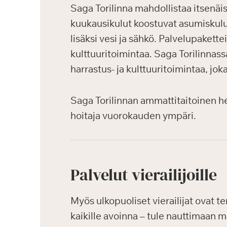
Saga Torilinna mahdollistaa itsenäi
kuukausikulut koostuvat asumiskulu
lisäksi vesi ja sähkö. Palvelupakett
kulttuuritoimintaa. Saga Torilinnass
harrastus- ja kulttuuritoimintaa, jok
Saga Torilinnan ammattitaitoinen h
hoitaja vuorokauden ympäri.
Palvelut vierailijoille
Myös ulkopuoliset vierailijat ovat t
kaikille avoinna – tule nauttimaan 