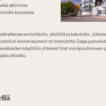
ekä aktiivista
hmisille kauniissa
krattavaa seniorikotia, yksiöitä ja kaksioita. Jokais
rustellut senioriasunnot on toteutettu Saga-palvelut
 asukkaiden käyttöön yhteiset tilat monipuolisineen 
apia-altaalla.
ellä