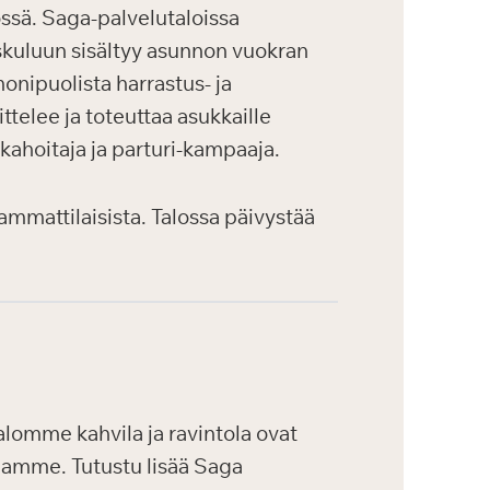
ssä. Saga-palvelutaloissa
skuluun sisältyy asunnon vuokran
monipuolista harrastus- ja
ttelee ja toteuttaa asukkaille
alkahoitaja ja parturi-kampaaja.
mmattilaisista. Talossa päivystää
Talomme kahvila ja ravintola ovat
laamme. Tutustu lisää Saga