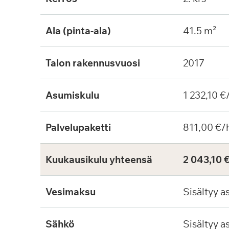
Ala (pinta-ala)
41.5 m²
Talon rakennusvuosi
2017
Asumiskulu
1 232,10 €
Palvelupaketti
811,00 €/
Kuukausikulu yhteensä
2 043,10 
Vesimaksu
Sisältyy a
Sähkö
Sisältyy a