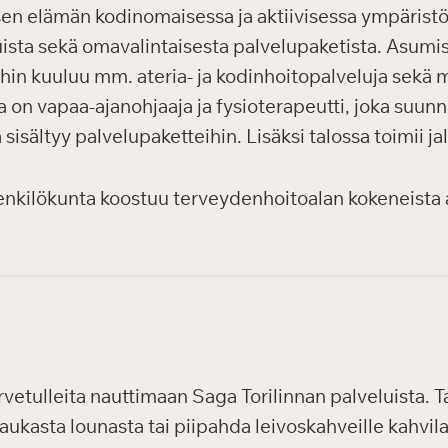
sen elämän kodinomaisessa ja aktiivisessa ympäristö
ista sekä omavalintaisesta palvelupaketista. Asumi
eihin kuuluu mm. ateria- ja kodinhoitopalveluja sekä 
a on vapaa-ajanohjaaja ja fysioterapeutti, joka suunni
a sisältyy palvelupaketteihin. Lisäksi talossa toimii j
enkilökunta koostuu terveydenhoitoalan kokeneista a
ervetulleita nauttimaan Saga Torilinnan palveluista. 
maukasta lounasta tai piipahda leivoskahveille kahvi