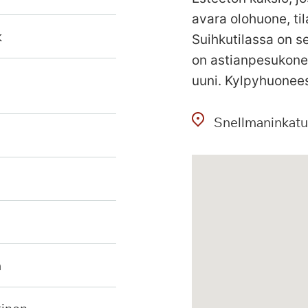
avara olohuone, ti
k
Suihkutilassa on se
on astianpesukone,
uuni. Kylpyhuonees
Snellmaninkatu
n