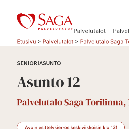
Siirry
sisältöön
Palvelutalot
Palve
Etusivu
>
Palvelutalot
>
Palvelutalo Saga T
SENIORIASUNTO
Asunto 12
Palvelutalo Saga Torilinna
Avoin esittelykierros keskiviikkoisin klo 13!