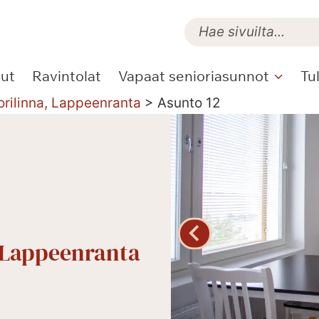
lut
Ravintolat
Vapaat senioriasunnot
Tu
orilinna, Lappeenranta
>
Asunto 12
, Lappeenranta