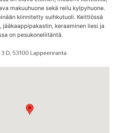
lava makuuhuone sekä reilu kylpyhuone.
inään kiinnitetty suihkutuoli. Keittiössä
 jääkaappipakastin, keraaminen liesi ja
sa on pesukoneliitäntä.
3 D
53100
Lappeenranta