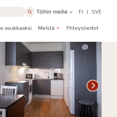
Töihin meille
FI
|
SVE
le asukkaaksi
Meistä
Yhteystiedot