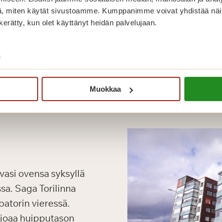
, miten käytät sivustoamme. Kumppanimme voivat yhdistää näitä t
n kerätty, kun olet käyttänyt heidän palvelujaan.
/
Muokkaa
vasi ovensa syksyllä
a. Saga Torilinna
patorin vieressä.
rjoaa huipputason