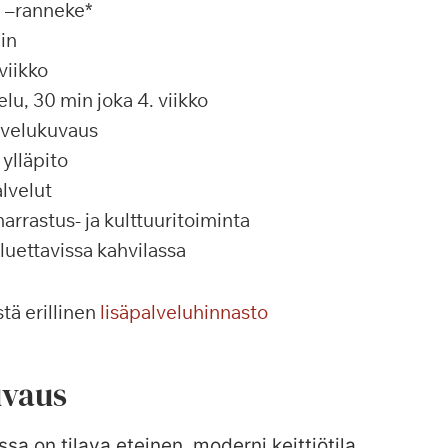
a –ranneke*
in
viikko
u, 30 min joka 4. viikko
alvelukuvaus
ylläpito
lvelut
rrastus- ja kulttuuritoiminta
 luettavissa kahvilassa
tä erillinen
lisäpalveluhinnasto
vaus
ssa on tilava eteinen, moderni keittiötila,