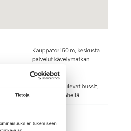
Kauppatori 50 m, keskusta
palvelut kävelymatkan
päässä
Keskustaan tulevat bussit,
juna-asema lähellä
Tietoja
 ominaisuuksien tukemiseen
tiikka-alan