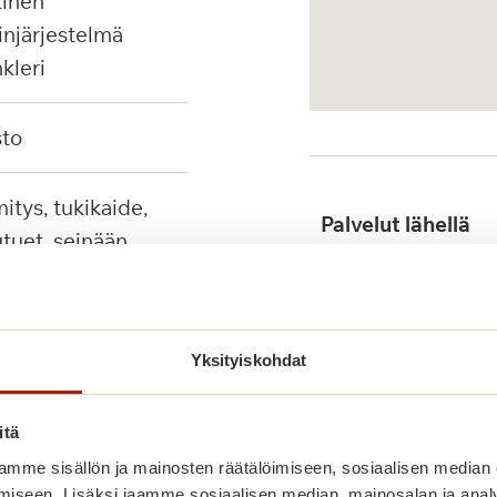
injärjestelmä
nkleri
sto
Palvelut lähellä
tuet, seinään
ävä suihkutuoli
Julkinen liikenne
Yksityiskohdat
itä
mme sisällön ja mainosten räätälöimiseen, sosiaalisen median
iseen. Lisäksi jaamme sosiaalisen median, mainosalan ja analy