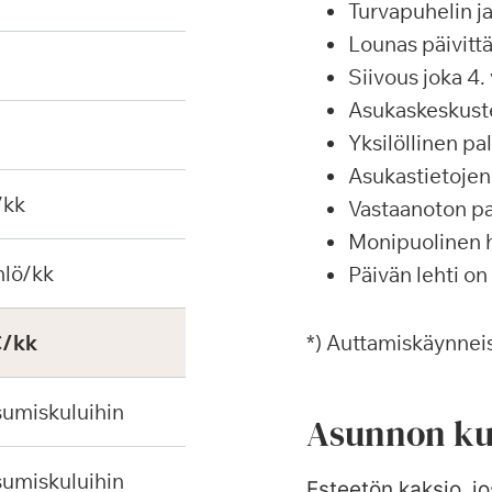
Turvapuhelin j
Lounas päivittä
Siivous joka 4. 
Asukaskeskustel
Yksilöllinen p
Asukastietojen 
/kk
Vastaanoton pa
Monipuolinen ha
hlö/kk
Päivän lehti on
€/kk
*) Auttamiskäynneis
sumiskuluihin
Asunnon ku
sumiskuluihin
Esteetön kaksio, jo