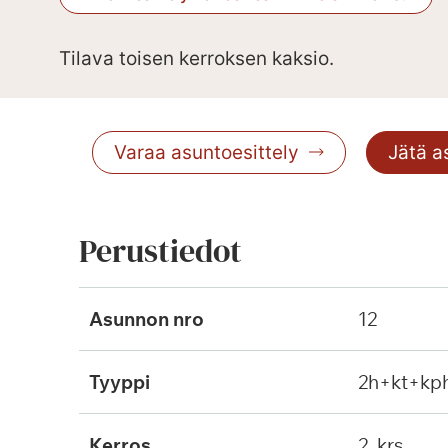
Tilava toisen kerroksen kaksio.
Varaa asuntoesittely
Jätä 
Perustiedot
Asunnon nro
12
Tyyppi
2h+kt+kp
Kerros
2. krs