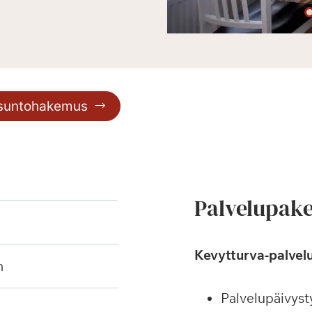
asuntohakemus
Palvelupake
Kevytturva-palvelu
h
Palvelupäivyst