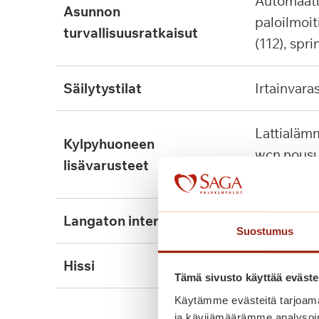
automaattinen
asunnon
paloilmoit
turvallisuusratkaisut
(112), spri
säilytystilat
irtainvara
lattialämmitys, tukikaide,
kylpyhuoneen
wcn nousu
lisävarusteet
kiinnitett
langaton internet
kyllä
Suostumus
hissi
kyllä, 2kpl
Tämä sivusto käyttää eväste
Käytämme evästeitä tarjoama
ja kävijämäärämme analysoim