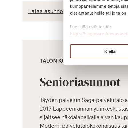
kumppaneillemme tietoja siitä
Lataa asunnon pohjapiirros
olet antanut heille tai joita o
Lue lisää evästeistä:
https://sagacare.fi/evasteet
Kiellä
TALON KUVAUS
Senioriasunnot
Täyden palvelun Saga-palvelutalo a
2017 Lappeenrannan ydinkeskustass
sijaitsee näköalapaikalla aivan kaup
Moderni palvelutalokokonaisuus ta