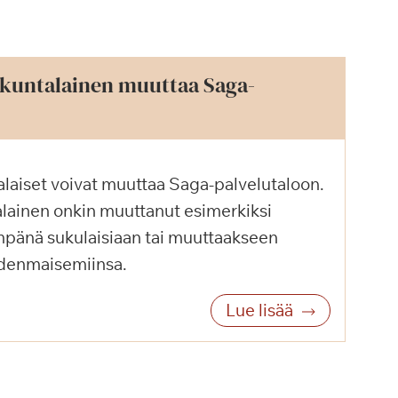
kuntalainen muuttaa Saga-
laiset voivat muuttaa Saga-palvelutaloon.
lainen onkin muuttanut esimerkiksi
mpänä sukulaisiaan tai muuttaakseen
udenmaisemiinsa.
Lue lisää