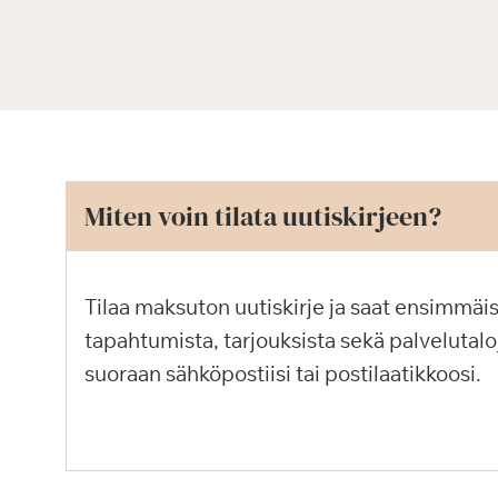
Miten voin tilata uutiskirjeen?
Tilaa maksuton uutiskirje ja saat ensimmäi
tapahtumista, tarjouksista sekä palvelutaloj
suoraan sähköpostiisi tai postilaatikkoosi.