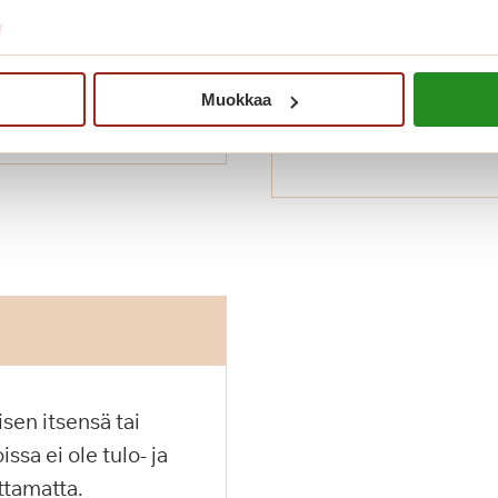
tsellesi sopivimmalla
askarruttavista asiois
esittelemme meillä ta
/
jälkeen kartoitamme y
ratkaisun.
Muokkaa
Lue lisää
sen itsensä tai
ssa ei ole tulo- ja
ttamatta.