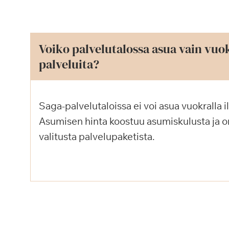
Voiko palvelutalossa asua vain vuok
palveluita?
Saga-palvelutaloissa ei voi asua vuokralla i
Asumisen hinta koostuu asumiskulusta ja 
valitusta palvelupaketista.