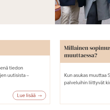
Millainen sopimu
muuttaessa?
senä tiedon
en uutisista –
Kun asukas muuttaa S
palveluihin liittyvät k
Lue lisää