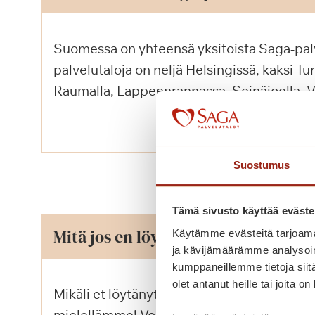
Suomessa on yhteensä yksitoista Saga-pal
palvelutaloja on neljä Helsingissä, kaksi Tu
Raumalla, Lappeenrannassa, Seinäjoella, V
Suostumus
Tämä sivusto käyttää eväste
Mitä jos en löytänyt vastausta kys
Käytämme evästeitä tarjoama
ja kävijämäärämme analysoim
kumppaneillemme tietoja siitä
olet antanut heille tai joita o
Mikäli et löytänyt vastausta kysymykseesi