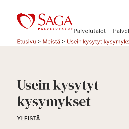
Siirry
sisältöön
Palvelutalot
Palve
Etusivu
>
Meistä
>
Usein kysytyt kysymyk
Usein kysytyt
kysymykset
YLEISTÄ