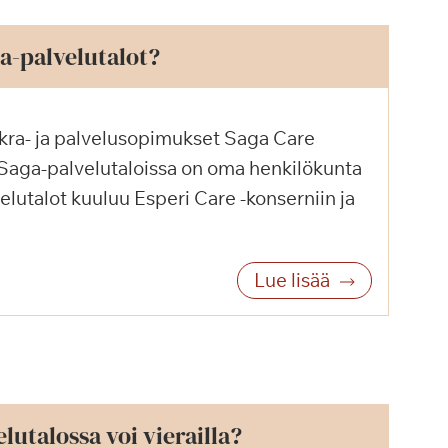
a-palvelutalot?
kra- ja palvelusopimukset Saga Care
 Saga-palvelutaloissa on oma henkilökunta
elutalot kuuluu Esperi Care -konserniin ja
.
Lue lisää
lutalossa voi vierailla?