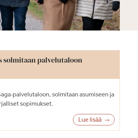
s solmitaan palvelutaloon
aga-palvelutaloon, solmitaan asumiseen ja
irjalliset sopimukset.
Lue lisää