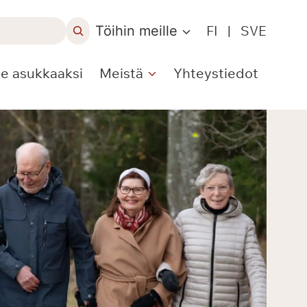
Töihin meille
FI
|
SVE
le asukkaaksi
Meistä
Yhteystiedot