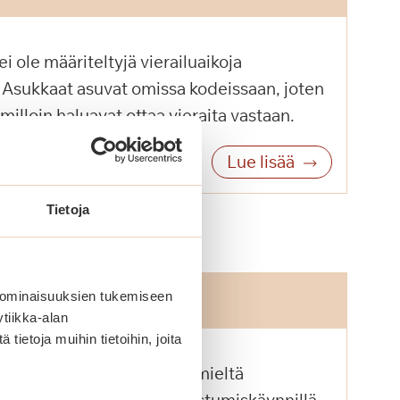
i ole määriteltyjä vierailuaikoja
. Asukkaat asuvat omissa kodeissaan, joten
 milloin haluavat ottaa vieraita vastaan.
Lue lisää
Tietoja
taloon muuttoa?
 ominaisuuksien tukemiseen
tiikka-alan
ietoja muihin tietoihin, joita
i ja tule keskustelemaan mieltä