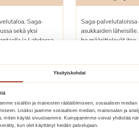
velutaloa. Saga-
Saga-palvelutaloissa e
russa sekä yksi
asukkaiden läheisille
antaalla ja Lahdessa.
he määrittelevät itse,
Lue lisää
Yksityiskohdat
itä
ymykseeni?
Pohditko palvelu
mme sisällön ja mainosten räätälöimiseen, sosiaalisen median
iseen. Lisäksi jaamme sosiaalisen median, mainosalan ja analy
, miten käytät sivustoamme. Kumppanimme voivat yhdistää näitä t
n kerätty, kun olet käyttänyt heidän palvelujaan.
, autamme
Varaa tutustumiskäynt