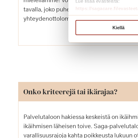
mielellämme! Voit ottaa yhteyttä helposti i
Lue lisää evästeistä:
tavalla, joko puhelimitse, sähköpostitse tai
https://sagacare.fi/evasteet
yhteydenottolomakkeella.
Kiellä
Onko kriteerejä tai ikärajaa?
Palvelutaloon hakiessa keskeistä on ikäihmi
ikäihmisen läheisen toive. Saga-palvelutaloi
varallisuusrajoja kahta poikkeusta lukuun o