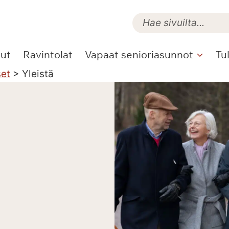
lut
Ravintolat
Vapaat senioriasunnot
Tu
set
>
Yleistä