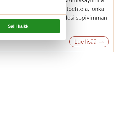
ta asumiseen liittyen. Tutustumiskäynnillä
rjolla olevia asumisen vaihtoehtoja, jonka
hdessä sinulle tai läheisellesi sopivimman
Salli kaikki
Lue lisää