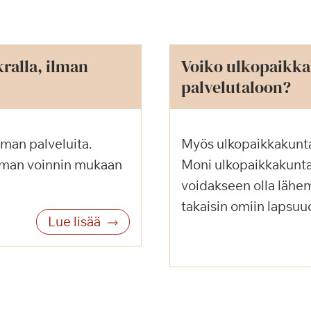
ralla, ilman
Voiko ulkopaikka
palvelutaloon?
lman palveluita.
Myös ulkopaikkakunta
oman voinnin mukaan
Moni ulkopaikkakunta
voidakseen olla lähe
takaisin omiin lapsu
Lue lisää