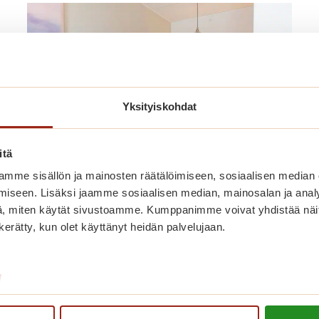
Yksityiskohdat
itä
mme sisällön ja mainosten räätälöimiseen, sosiaalisen median
iseen. Lisäksi jaamme sosiaalisen median, mainosalan ja analy
Miten varaan tilapäisasunnon?
, miten käytät sivustoamme. Kumppanimme voivat yhdistää näitä t
n kerätty, kun olet käyttänyt heidän palvelujaan.
Voit tehdä varauksen suoraan puhelimen
tai sähköpostin kautta.
/
M
Lue lisää
i
t