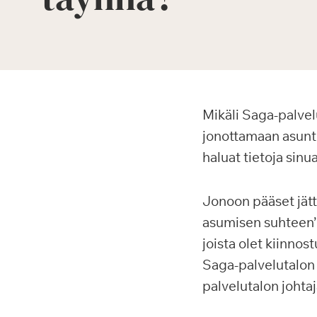
Mikäli Saga-palvelu
jonottamaan asuntoa
haluat tietoja sinu
Jonoon pääset jät
asumisen suhteen’ 
joista olet kiinnos
Saga-palvelutalon 
palvelutalon johtaj