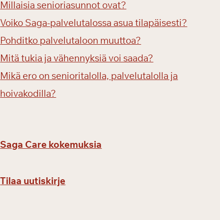
o
Millaisia senioriasunnot ovat?
n
Voiko Saga-palvelutalossa asua tilapäisesti?
m
Pohditko palvelutaloon muuttoa?
u
u
Mitä tukia ja vähennyksiä voi saada?
t
Mikä ero on senioritalolla, palvelutalolla ja
t
a
hoivakodilla?
e
s
s
a
Saga Care kokemuksia
?
Tilaa uutiskirje