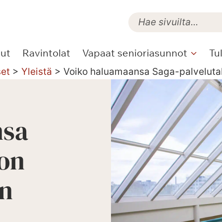
lut
Ravintolat
Vapaat senioriasunnot
Tu
set
>
Yleistä
>
Voiko haluamaansa Saga-palvelutalo
nsa
oon
on