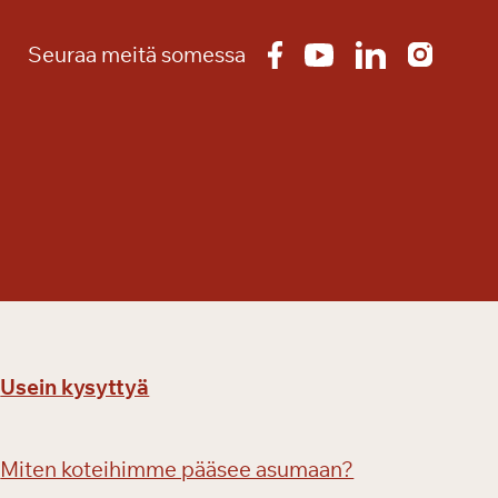
l
m
Seuraa meitä somessa
i
t
a
a
n
p
a
l
v
e
l
u
Usein kysyttyä
t
a
l
Miten koteihimme pääsee asumaan?
o