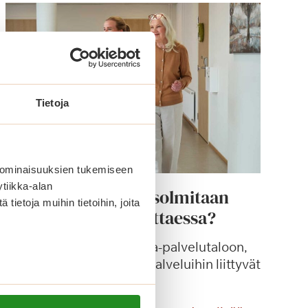
Tietoja
 ominaisuuksien tukemiseen
tiikka-alan
Millainen sopimus solmitaan
ietoja muihin tietoihin, joita
palvelutaloon muuttaessa?
Kun asukas muuttaa Saga-palvelutaloon,
solmitaan asumiseen ja palveluihin liittyvät
kirjalliset sopimukset.