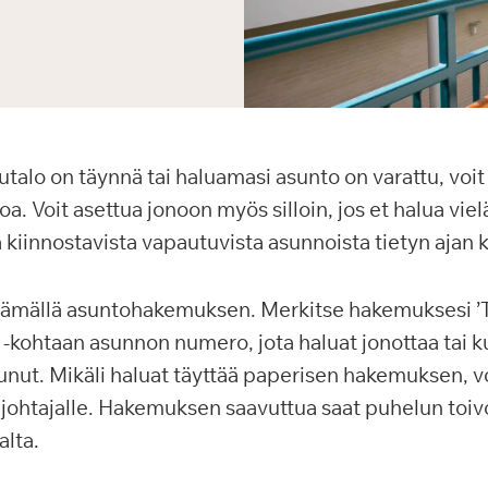
talo on täynnä tai haluamasi asunto on varattu, voit
. Voit asettua jonoon myös silloin, jos et halua vie
a kiinnostavista vapautuvista asunnoista tietyn ajan k
tämällä asuntohakemuksen. Merkitse hakemuksesi ’
-kohtaan asunnon numero, jota haluat jonottaa tai ku
tunut. Mikäli haluat täyttää paperisen hakemuksen, vo
johtajalle. Hakemuksen saavuttua saat puhelun toi
alta.