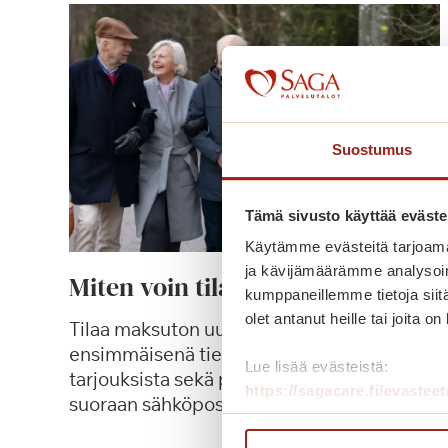
Suostumus
Tämä sivusto käyttää eväste
Käytämme evästeitä tarjoama
ja kävijämäärämme analysoim
Miten voin tilata uutiskirjeen?
kumppaneillemme tietoja siitä
olet antanut heille tai joita o
Tilaa maksuton uutiskirje ja saat
ensimmäisenä tiedon tapahtumista,
Lue lisää evästeistä:
tarjouksista sekä palvelutalojen uutisista –
https://sagacare.fi/evasteet
suoraan sähköpostiisi tai postilaatikkoosi.
M