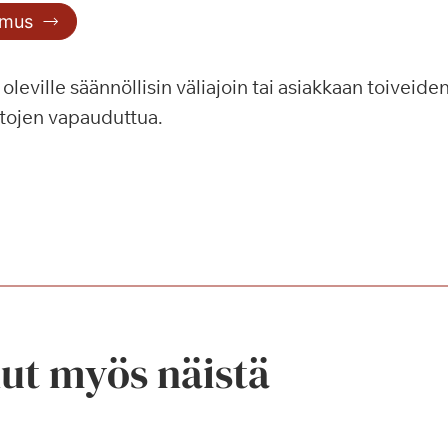
emus
leville säännöllisin väliajoin tai asiakkaan toiveide
tojen vapauduttua.
nut myös näistä