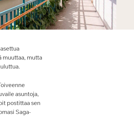
 asettua
lä muuttaa, mutta
uluttua.
Toiveenne
vaile asuntoja,
it postittaa sen
vomasi Saga-