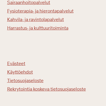
Sairaanhoitopalvelut
Fysioterapia- ja hierontapalvelut
Kahvila- ja ravintolapalvelut
Harrastus- ja kulttuuritoiminta
Evästeet
Käyttöehdot
Tietosuojaseloste
Rekrytointia koskeva tietosuojaseloste