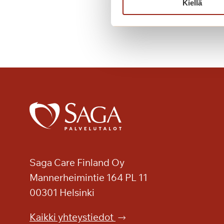
Lue lisää
Kiellä
i
t
e
n
v
o
i
n
t
i
l
a
t
Saga Care Finland Oy
a
Mannerheimintie 164 PL 11
u
00301 Helsinki
u
t
Kaikki yhteystiedot