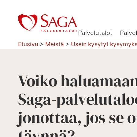
Siirry
sisältöön
Palvelutalot
Palve
Etusivu
>
Meistä
>
Usein kysytyt kysymyk
Voiko haluamaa
Saga-palvelutal
jonottaa, jos se 
täynnä?