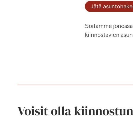
Jätä asuntohak
Soitamme jonossa o
kiinnostavien asun
Voisit olla kiinnostu