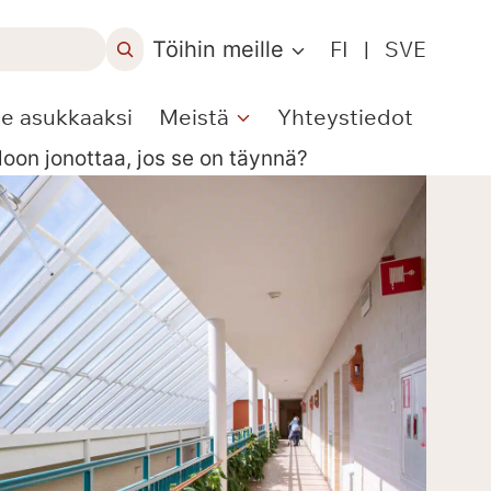
Töihin meille
FI
|
SVE
le asukkaaksi
Meistä
Yhteystiedot
on jonottaa, jos se on täynnä?