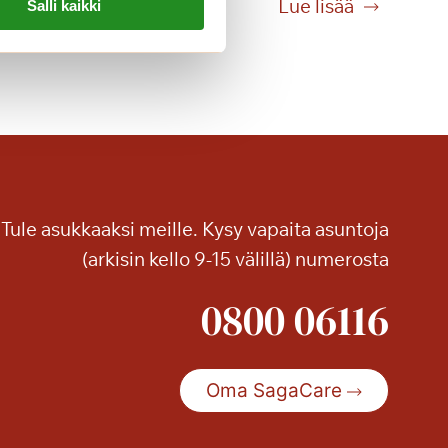
M
Lue lisää
Salli kaikki
i
l
l
a
i
n
e
n
Tule asukkaaksi meille. Kysy vapaita asuntoja
s
o
(arkisin kello 9-15 välillä) numerosta
p
0800 06116
i
m
u
s
Oma SagaCare
s
o