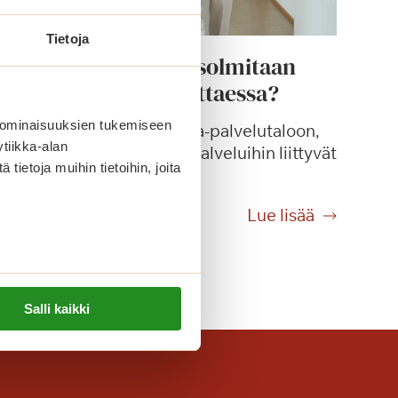
Tietoja
Millainen sopimus solmitaan
palvelutaloon muuttaessa?
 ominaisuuksien tukemiseen
Kun asukas muuttaa Saga-palvelutaloon,
tiikka-alan
solmitaan asumiseen ja palveluihin liittyvät
ietoja muihin tietoihin, joita
kirjalliset sopimukset.
M
Lue lisää
i
l
l
a
Salli kaikki
i
n
e
n