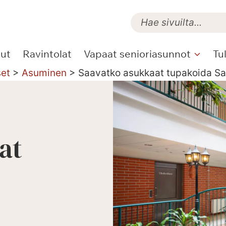
lut
Ravintolat
Vapaat senioriasunnot
Tu
set
>
Asuminen
>
Saavatko asukkaat tupakoida Sa
at