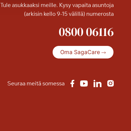
Tule asukkaaksi meille. Kysy vapaita asuntoja
s
o
(arkisin kello 9-15 välillä) numerosta
p
0800 06116
i
m
u
s
Oma SagaCare
s
o
l
m
Seuraa meitä somessa
i
t
a
a
n
p
a