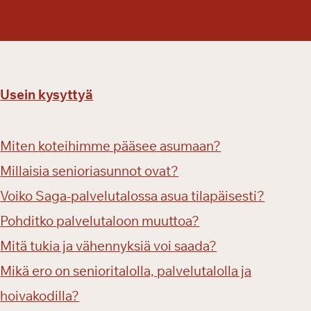
l
v
e
l
u
Usein kysyttyä
t
a
l
Miten koteihimme pääsee asumaan?
o
o
Millaisia senioriasunnot ovat?
n
Voiko Saga-palvelutalossa asua tilapäisesti?
m
Pohditko palvelutaloon muuttoa?
u
u
Mitä tukia ja vähennyksiä voi saada?
t
Mikä ero on senioritalolla, palvelutalolla ja
t
a
hoivakodilla?
e