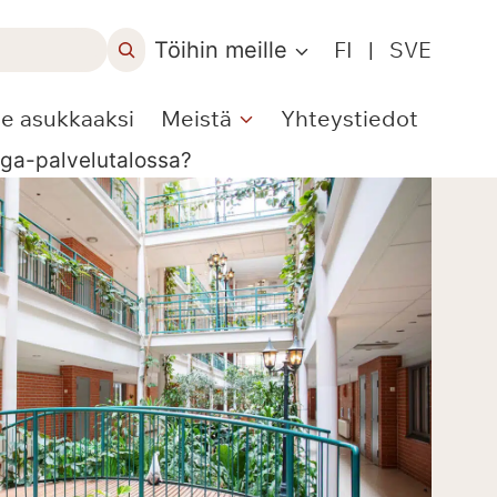
Töihin meille
FI
|
SVE
le asukkaaksi
Meistä
Yhteystiedot
ga-palvelutalossa?