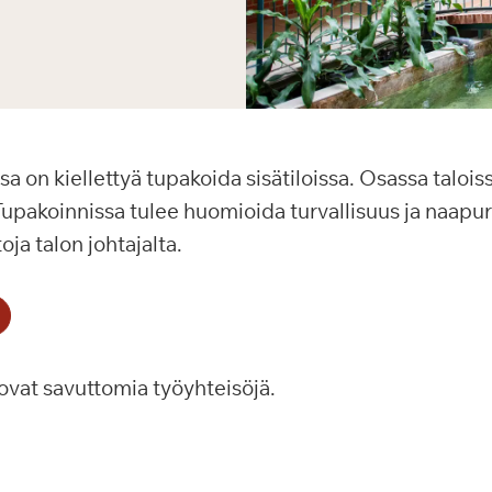
a on kiellettyä tupakoida sisätiloissa. Osassa talois
Tupakoinnissa tulee huomioida turvallisuus ja naapur
toja talon johtajalta.
ovat savuttomia työyhteisöjä.