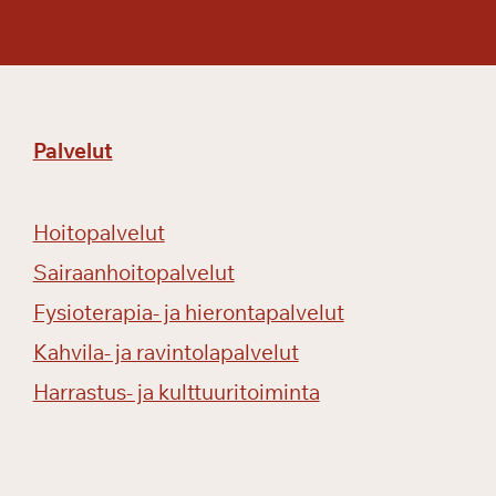
Palvelut
Hoitopalvelut
Sairaanhoitopalvelut
Fysioterapia- ja hierontapalvelut
Kahvila- ja ravintolapalvelut
Harrastus- ja kulttuuritoiminta