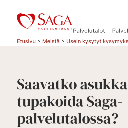
Siirry
sisältöön
Palvelutalot
Palve
Etusivu
>
Meistä
>
Usein kysytyt kysymyk
Saavatko asukka
tupakoida Saga-
palvelutalossa?