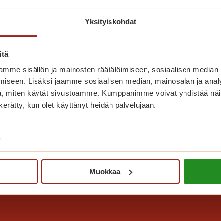
Yksityiskohdat
Miten varaan tilapäisasunnon?
itä
Voit tehdä varauksen suoraan puhelimen
tai sähköpostin kautta.
mme sisällön ja mainosten räätälöimiseen, sosiaalisen median
iseen. Lisäksi jaamme sosiaalisen median, mainosalan ja analy
M
Lue lisää
, miten käytät sivustoamme. Kumppanimme voivat yhdistää näitä t
i
n kerätty, kun olet käyttänyt heidän palvelujaan.
t
e
n
/
v
a
Muokkaa
r
a
a
n