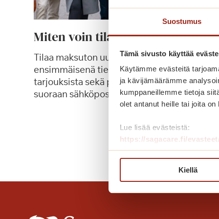
Suostumus
Miten voin tilata uutiskirjeen?
Tämä sivusto käyttää eväste
Tilaa maksuton uutiskirje ja saat
ensimmäisenä tiedon tapahtumista,
Käytämme evästeitä tarjoama
tarjouksista sekä palvelutalojen uutisista –
ja kävijämäärämme analysoim
suoraan sähköpostiisi tai postilaatikkoosi.
kumppaneillemme tietoja siitä
olet antanut heille tai joita o
M
Lue lisää
i
Lue lisää evästeistä:
t
https://sagacare.fi/evasteet
e
n
Kiellä
v
o
i
n