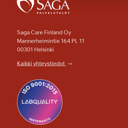
t
i
l
a
t
Saga Care Finland Oy
a
Mannerheimintie 164 PL 11
u
00301 Helsinki
u
t
Kaikki yhteystiedot
i
s
k
i
r
j
e
e
n