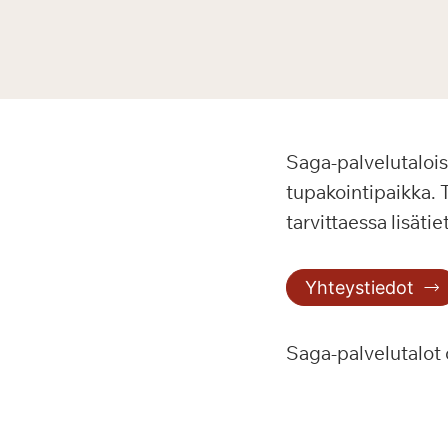
Saga-palvelutaloiss
tupakointipaikka. 
tarvittaessa lisätie
Yhteystiedot
Saga-palvelutalot 