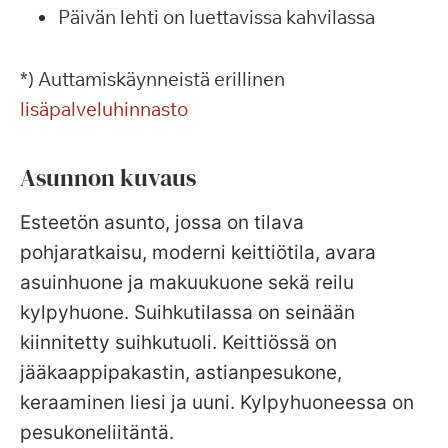
Päivän lehti on luettavissa kahvilassa
*) Auttamiskäynneistä erillinen
lisäpalveluhinnasto
Asunnon kuvaus
Esteetön asunto, jossa on tilava
pohjaratkaisu, moderni keittiötila, avara
asuinhuone ja makuukuone sekä reilu
kylpyhuone. Suihkutilassa on seinään
kiinnitetty suihkutuoli. Keittiössä on
jääkaappipakastin, astianpesukone,
keraaminen liesi ja uuni. Kylpyhuoneessa on
pesukoneliitäntä.