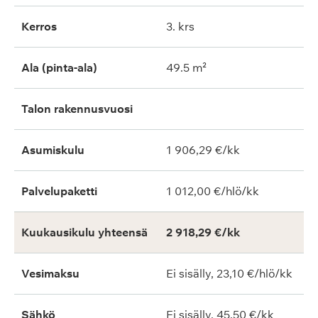
Kerros
3. krs
Ala (pinta-ala)
49.5 m²
Talon rakennusvuosi
Asumiskulu
1 906,29 €/kk
Palvelupaketti
1 012,00 €/hlö/kk
Kuukausikulu yhteensä
2 918,29 €/kk
Vesimaksu
Ei sisälly, 23,10 €/hlö/kk
Sähkö
Ei sisälly, 45,50 €/kk