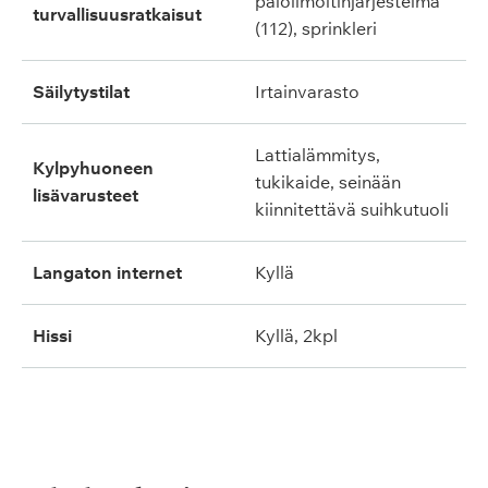
paloilmoitinjärjestelmä
turvallisuusratkaisut
(112), sprinkleri
säilytystilat
irtainvarasto
lattialämmitys,
kylpyhuoneen
tukikaide, seinään
lisävarusteet
kiinnitettävä suihkutuoli
langaton internet
kyllä
hissi
kyllä, 2kpl