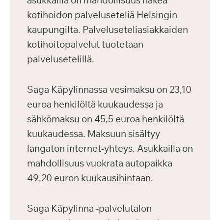
asukkailla on mahdollisuus hakea
kotihoidon palveluseteliä Helsingin
kaupungilta. Palveluseteliasiakkaiden
kotihoitopalvelut tuotetaan
palvelusetelillä.
Saga Käpylinnassa vesimaksu on 23,10
euroa henkilöltä kuukaudessa ja
sähkömaksu on 45,5 euroa henkilöltä
kuukaudessa. Maksuun sisältyy
langaton internet-yhteys. Asukkailla on
mahdollisuus vuokrata autopaikka
49,20 euron kuukausihintaan.
Saga Käpylinna -palvelutalon