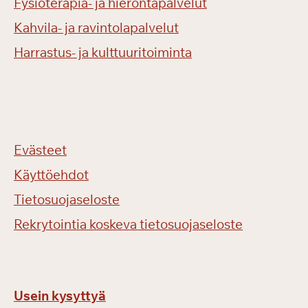
Fysioterapia- ja hierontapalvelut
Kahvila- ja ravintolapalvelut
Harrastus- ja kulttuuritoiminta
Evästeet
Käyttöehdot
Tietosuojaseloste
Rekrytointia koskeva tietosuojaseloste
Usein kysyttyä