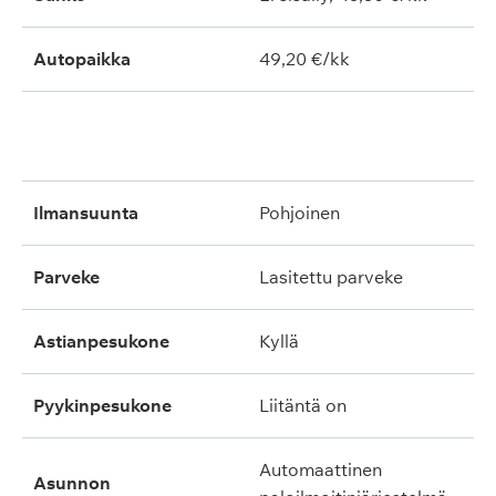
Autopaikka
49,20 €/kk
ilmansuunta
pohjoinen
parveke
lasitettu parveke
astianpesukone
kyllä
pyykinpesukone
liitäntä on
automaattinen
asunnon