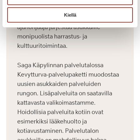
fysioterapeutti, jalkahoitaja ja
Kiellä
huoltomies. Talon oma vapaa-
ajanohjaaja järjestää asukkaille
monipuolista harrastus- ja
kulttuuritoimintaa.
Saga Käpylinnan palvelutalossa
Kevytturva-palvelupaketti muodostaa
uusien asukkaiden palveluiden
rungon. Lisäpalveluita on saatavilla
kattavasta valikoimastamme.
Hoidollisia palveluita kotiin ovat
esimerkiksi lääkehuolto ja
kotiavustaminen. Palvelutalon