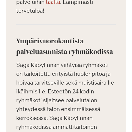
palveluihin
täältä
. Lämpimästi
tervetuloa!
Ympärivuorokautista
palveluasumista ryhmäkodissa
Saga Käpylinnan viihtyisä ryhmäkoti
on tarkoitettu erityistä huolenpitoa ja
hoivaa tarvitseville sekä muistisairaille
ikäihmisille. Esteetön 24 kodin
ryhmäkoti sijaitsee palvelutalon
yhteydessä talon ensimmäisessä
kerroksessa. Saga Käpylinnan
ryhmäkodissa ammattitaitoinen