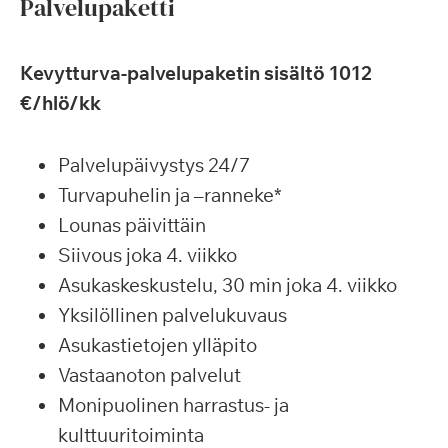
Palvelupaketti
Kevytturva-palvelupaketin sisältö 1012
€/hlö/kk
Palvelupäivystys 24/7
Turvapuhelin ja –ranneke*
Lounas päivittäin
Siivous joka 4. viikko
Asukaskeskustelu, 30 min joka 4. viikko
Yksilöllinen palvelukuvaus
Asukastietojen ylläpito
Vastaanoton palvelut
Monipuolinen harrastus- ja
kulttuuritoiminta