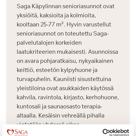
Saga Käpylinnan senioriasunnot ovat
yksiöitä, kaksioita ja kolmioita,
kooltaan 25-77 m². Hyvin varustellut
senioriasunnot on toteutettu Saga-
palvelutalojen korkeiden
laatukriteerien mukaisesti. Asunnoissa
on avara pohjaratkaisu, nykyaikainen
keittiö, esteetön kylpyhuone ja
turvapuhelin. Kauniisti sisustettuina
yleistiloina ovat asukkaiden käytössä
kahvila, ravintola, kirjasto, kerhohuone,
kuntosali ja saunaosasto terapia-
altaalla. Kesäisin vehreällä pihalla
vietetään yhdessä aikaa.