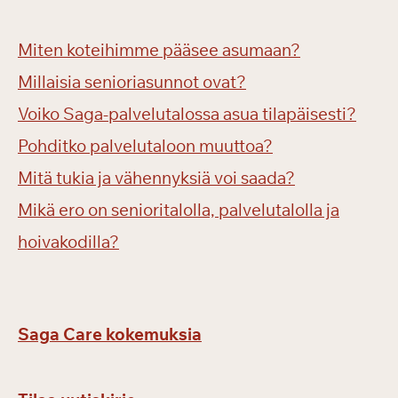
Miten koteihimme pääsee asumaan?
Millaisia senioriasunnot ovat?
Voiko Saga-palvelutalossa asua tilapäisesti?
Pohditko palvelutaloon muuttoa?
Mitä tukia ja vähennyksiä voi saada?
Mikä ero on senioritalolla, palvelutalolla ja
hoivakodilla?
Saga Care kokemuksia