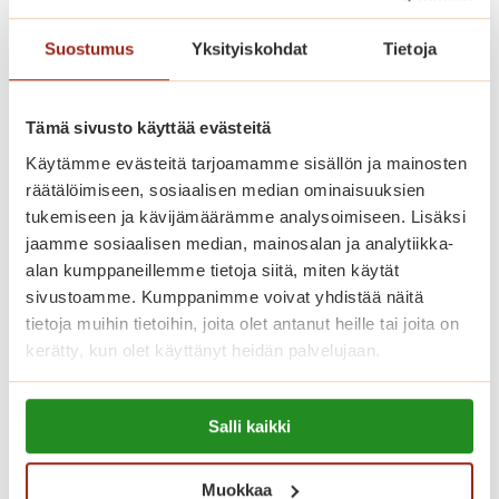
Saga Käpylinnan asumiskuluun
Suostumus
Yksityiskohdat
Tietoja
sisältyy asunnon vuokra ja yhteisten
tilojen käyttö. Jokaisella asukkaalla on
lisäksi yksilöllinen palvelupaketti.
Tämä sivusto käyttää evästeitä
Käytämme evästeitä tarjoamamme sisällön ja mainosten
räätälöimiseen, sosiaalisen median ominaisuuksien
Katso vapaat senioriasunnot
tukemiseen ja kävijämäärämme analysoimiseen. Lisäksi
jaamme sosiaalisen median, mainosalan ja analytiikka-
alan kumppaneillemme tietoja siitä, miten käytät
sivustoamme. Kumppanimme voivat yhdistää näitä
Koti palveluiden keskellä
tietoja muihin tietoihin, joita olet antanut heille tai joita on
kerätty, kun olet käyttänyt heidän palvelujaan.
Saga Käpylinnan henkilökunta koostuu
terveydenhoitoalan ammattilaisista ja
Lue lisää evästeistä:
talossa päivystää hoitaja ympäri
Salli kaikki
https://sagacare.fi/evasteet/
vuorokauden. Saga Käpylinnassa
Muokkaa
toimii parturi-kampaaja,