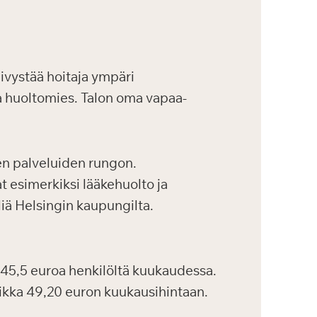
ivystää hoitaja ympäri
ja huoltomies. Talon oma vapaa-
en palveluiden rungon.
at esimerkiksi lääkehuolto ja
iä Helsingin kaupungilta.
45,5 euroa henkilöltä kuukaudessa.
aikka 49,20 euron kuukausihintaan.