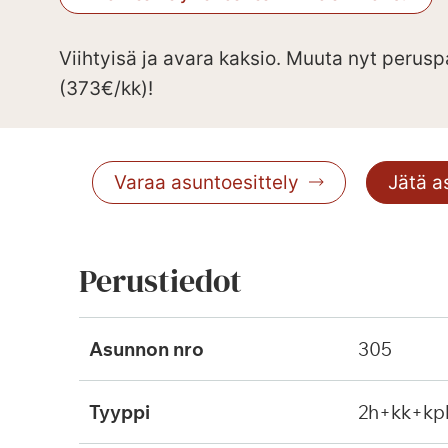
Viihtyisä ja avara kaksio. Muuta nyt perus
(373€/kk)!
Varaa asuntoesittely
Jätä 
Perustiedot
Asunnon nro
305
Tyyppi
2h+kk+kp