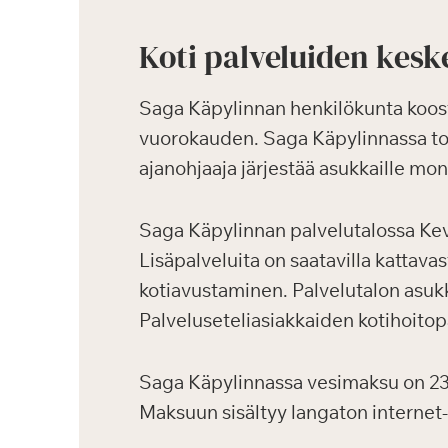
Koti palveluiden kesk
Saga Käpylinnan henkilökunta koost
vuorokauden. Saga Käpylinnassa toim
ajanohjaaja järjestää asukkaille moni
Saga Käpylinnan palvelutalossa Ke
Lisäpalveluita on saatavilla kattava
kotiavustaminen. Palvelutalon asukk
Palveluseteliasiakkaiden kotihoitopa
Saga Käpylinnassa vesimaksu on 23,
Maksuun sisältyy langaton internet