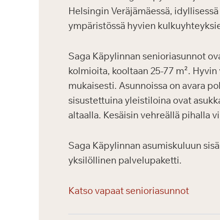
Helsingin Veräjämäessä, idyllisessä
ympäristössä hyvien kulkuyhteyksie
Saga Käpylinnan senioriasunnot ovat
kolmioita, kooltaan 25-77 m². Hyvin
mukaisesti. Asunnoissa on avara poh
sisustettuina yleistiloina ovat asuk
altaalla. Kesäisin vehreällä pihalla 
Saga Käpylinnan asumiskuluun sisälty
yksilöllinen palvelupaketti.
Katso vapaat senioriasunnot