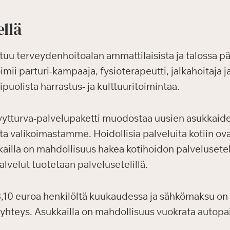
ellä
uu terveydenhoitoalan ammattilaisista ja talossa pä
ii parturi-kampaaja, fysioterapeutti, jalkahoitaja 
puolista harrastus- ja kulttuuritoimintaa.
vytturva-palvelupaketti muodostaa uusien asukkaid
sta valikoimastamme. Hoidollisia palveluita kotiin ov
ailla on mahdollisuus hakea kotihoidon palvelusetel
lvelut tuotetaan palvelusetelillä.
10 euroa henkilöltä kuukaudessa ja sähkömaksu on 
-yhteys. Asukkailla on mahdollisuus vuokrata autop