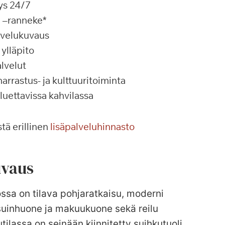
ys 24/7
a –ranneke*
alvelukuvaus
ylläpito
lvelut
rrastus- ja kulttuuritoiminta
 luettavissa kahvilassa
tä erillinen
lisäpalveluhinnasto
vaus
ossa on tilava pohjaratkaisu, moderni
 asuinhuone ja makuukuone sekä reilu
ilassa on seinään kiinnitetty suihkutuoli.