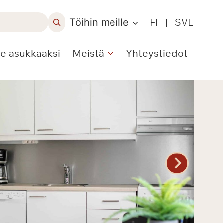
Töihin meille
FI
|
SVE
le asukkaaksi
Meistä
Yhteystiedot