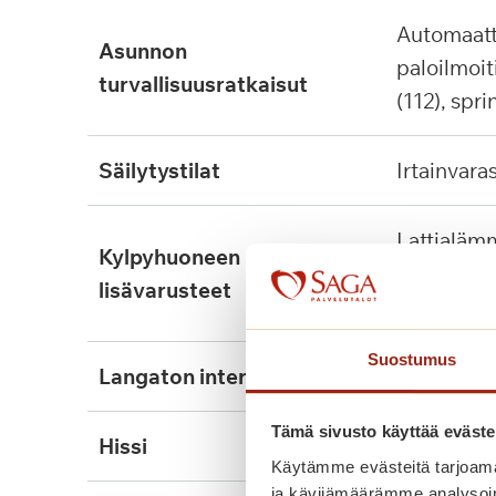
automaattinen
asunnon
paloilmoit
turvallisuusratkaisut
(112), spri
säilytystilat
irtainvara
lattialämmitys, tukikaide,
kylpyhuoneen
seinään ki
lisävarusteet
suihkutuol
Suostumus
langaton internet
kyllä
Tämä sivusto käyttää eväste
hissi
kyllä, 2kpl
Käytämme evästeitä tarjoama
ja kävijämäärämme analysoim