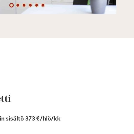
tti
n sisältö 373 €/hlö/kk