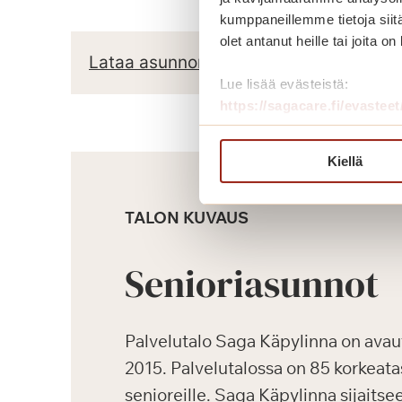
kumppaneillemme tietoja siitä
olet antanut heille tai joita o
Lataa asunnon pohjapiirros
Lue lisää evästeistä:
https://sagacare.fi/evasteet
Kiellä
TALON KUVAUS
Senioriasunnot
Palvelutalo Saga Käpylinna on avau
2015. Palvelutalossa on 85 korkeata
senioreille. Saga Käpylinna sijaitsee