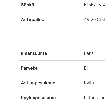
Sähkö
Ei sisälly,
Autopaikka
49,20 €/k
ilmansuunta
länsi
parveke
ei
astianpesukone
kyllä
pyykinpesukone
liitäntä o