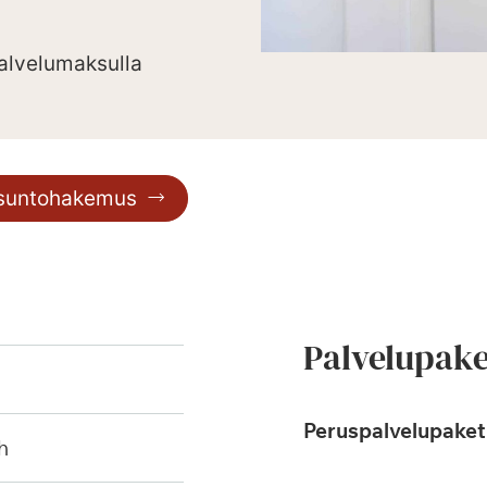
palvelumaksulla
asuntohakemus
Palvelupake
Peruspalvelupaketi
h