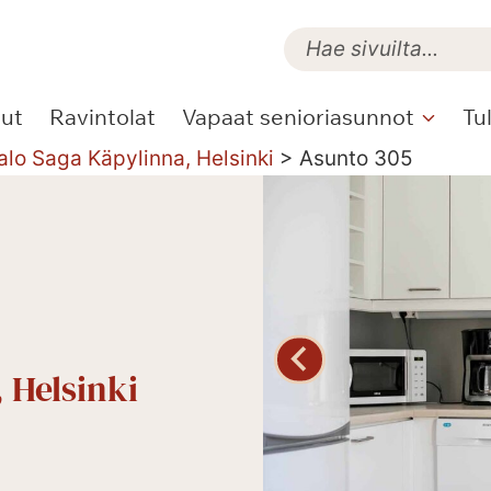
lut
Ravintolat
Vapaat senioriasunnot
Tu
alo Saga Käpylinna, Helsinki
>
Asunto 305
 Helsinki