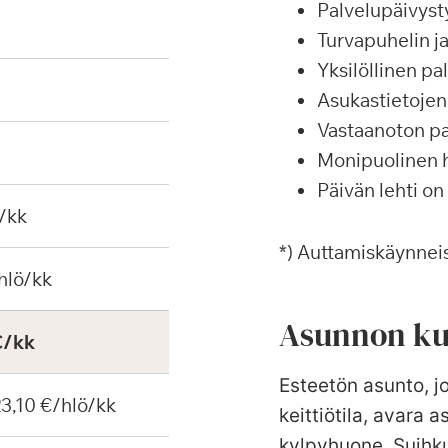
Palvelupäivyst
Turvapuhelin j
Yksilöllinen p
Asukastietojen 
Vastaanoton pa
Monipuolinen ha
Päivän lehti on
/kk
*) Auttamiskäynneis
hlö/kk
Asunnon ku
€/kk
Esteetön asunto, j
 23,10 €/hlö/kk
keittiötila, avara
kylpyhuone. Suihkut