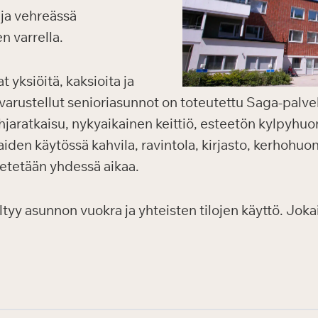
 ja vehreässä
n varrella.
 yksiöitä, kaksioita ja
 varustellut senioriasunnot on toteutettu Saga-palve
jaratkaisu, nykyaikainen keittiö, esteetön kylpyhuon
kaiden käytössä kahvila, ravintola, kirjasto, kerhohuo
vietetään yhdessä aikaa.
y asunnon vuokra ja yhteisten tilojen käyttö. Jokais