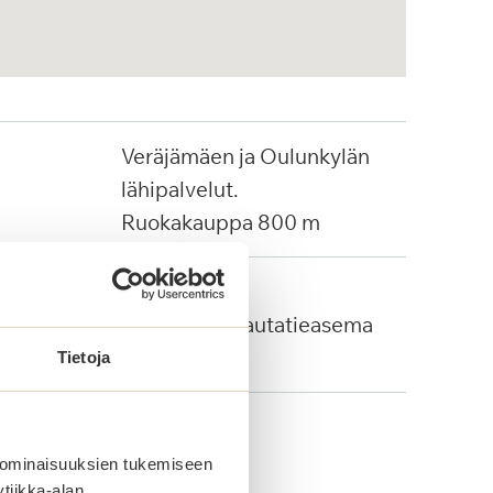
Veräjämäen ja Oulunkylän
lähipalvelut.
Ruokakauppa 800 m
Bussi: 65
Oulunkylän rautatieasema
900 m
Tietoja
 ominaisuuksien tukemiseen
tiikka-alan