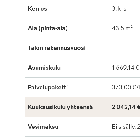
Kerros
3. krs
Ala (pinta-ala)
43.5 m²
Talon rakennusvuosi
Asumiskulu
1 669,14 €
Palvelupaketti
373,00 €/
Kuukausikulu yhteensä
2 042,14 
Vesimaksu
Ei sisälly,