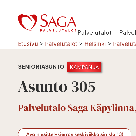
Siirry
sisältöön
Palvelutalot
Palve
Etusivu
>
Palvelutalot
>
Helsinki
>
Palvelut
SENIORIASUNTO
KAMPANJA
Asunto 305
Palvelutalo Saga Käpylinna,
Avoin esittelykierros keskiviikkoisin klo 13!