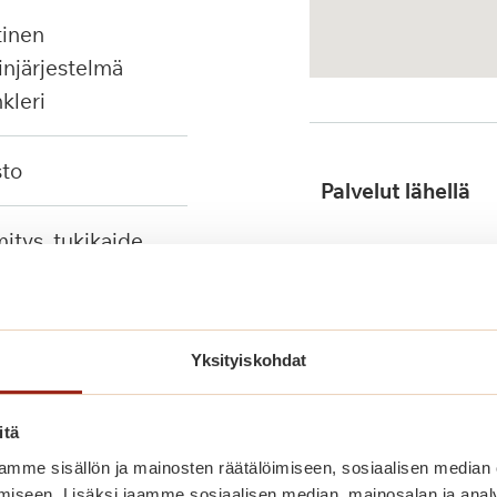
injärjestelmä
nkleri
sto
Palvelut lähellä
innitettävä
i
Julkinen liikenne
Yksityiskohdat
itä
mme sisällön ja mainosten räätälöimiseen, sosiaalisen median
iseen. Lisäksi jaamme sosiaalisen median, mainosalan ja analy