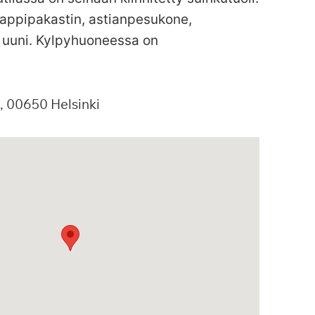
aappipakastin, astianpesukone,
a uuni. Kylpyhuoneessa on
00650
Helsinki