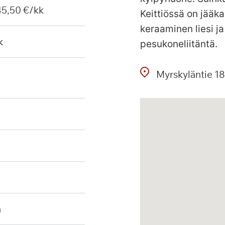
 45,50 €/kk
Keittiössä on jääk
keraaminen liesi j
k
pesukoneliitäntä.
Myrskyläntie
18
n