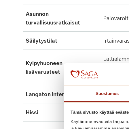
asunnon
palovaroit
turvallisuusratkaisut
säilytystilat
irtainvara
lattialämmitys, tukikaide,
kylpyhuoneen
wcn nousu
lisävarusteet
kiinnitett
langaton internet
kyllä
Suostumus
hissi
kyllä, 2kpl
Tämä sivusto käyttää eväste
Käytämme evästeitä tarjoama
ja kävijämäärämme analysoim