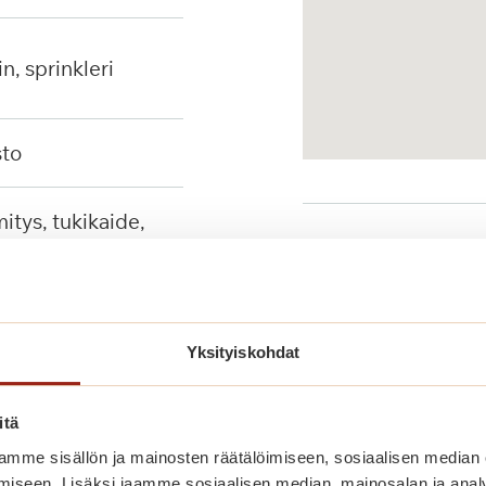
in, sprinkleri
sto
tuet, seinään
Palvelut lähellä
ävä suihkutuoli
Yksityiskohdat
Julkinen liikenne
itä
mme sisällön ja mainosten räätälöimiseen, sosiaalisen median
iseen. Lisäksi jaamme sosiaalisen median, mainosalan ja analy