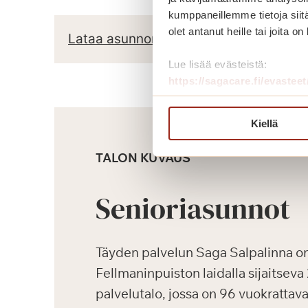
kumppaneillemme tietoja siitä
olet antanut heille tai joita o
Lataa asunnon pohjapiirros
Lue lisää evästeistä:
https://sagacare.fi/evasteet
Kiellä
TALON KUVAUS
Senioriasunnot
Täyden palvelun Saga Salpalinna o
Fellmaninpuiston laidalla sijaitsev
palvelutalo, jossa on 96 vuokrattav