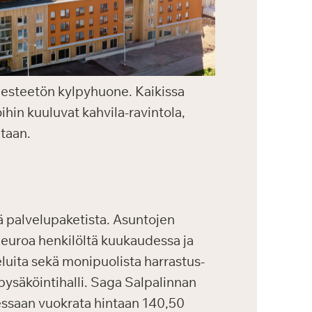
ja esteetön kylpyhuone. Kaikissa
ihin kuuluvat kahvila-ravintola,
ntaan.
ä palvelupaketista. Asuntojen
 euroa henkilöltä kuukaudessa ja
luita sekä monipuolista harrastus-
pysäköintihalli. Saga Salpalinnan
tessaan vuokrata hintaan 140,50