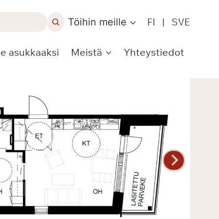
Töihin meille
FI
|
SVE
le asukkaaksi
Meistä
Yhteystiedot