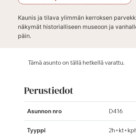
Kaunis ja tilava ylimmän kerroksen parvekke
näkymät historialliseen museoon ja vanhall
päin.
Tämä asunto on tällä hetkellä varattu.
Perustiedot
Asunnon nro
D416
Tyyppi
2h+kt+kp