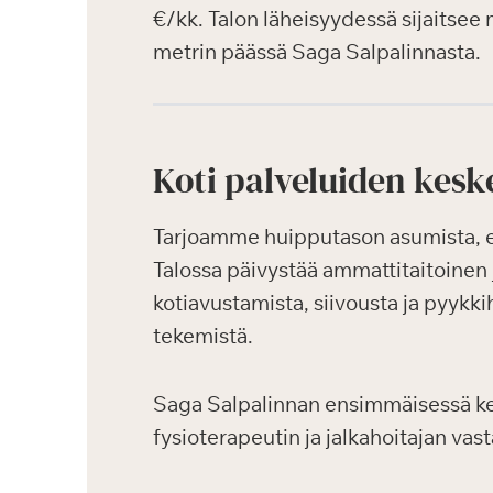
€/kk. Talon läheisyydessä sijaitsee 
metrin päässä Saga Salpalinnasta.
Koti palveluiden kesk
Tarjoamme huipputason asumista, ensi
Talossa päivystää ammattitaitoinen 
kotiavustamista, siivousta ja pyykkih
tekemistä.
Saga Salpalinnan ensimmäisessä kerr
fysioterapeutin ja jalkahoitajan vast