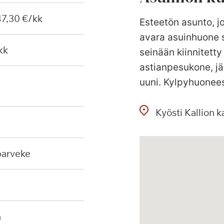
 47,30 €/kk
Esteetön asunto, jo
avara asuinhuone s
kk
seinään kiinnitetty
astianpesukone, jä
uuni. Kylpyhuonees
Kyösti Kallion k
 parveke
n