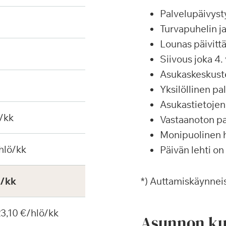
Palvelupäivyst
Turvapuhelin j
Lounas päivittä
Siivous joka 4. 
Asukaskeskustel
Yksilöllinen p
Asukastietojen 
/kk
Vastaanoton pa
Monipuolinen ha
hlö/kk
Päivän lehti on
€/kk
*) Auttamiskäynneis
 23,10 €/hlö/kk
Asunnon ku