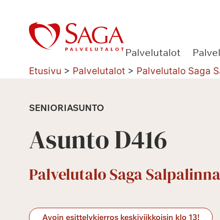
Siirry
sisältöön
Palvelutalot
Palve
Etusivu
>
Palvelutalot
>
Palvelutalo Saga S
SENIORIASUNTO
Asunto D416
Palvelutalo Saga Salpalinna
Avoin esittelykierros keskiviikkoisin klo 13!