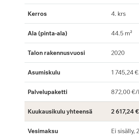
Kerros
4. krs
Ala (pinta-ala)
44.5 m²
Talon rakennusvuosi
2020
Asumiskulu
1 745,24 €
Palvelupaketti
872,00 €/
Kuukausikulu yhteensä
2 617,24 
Vesimaksu
Ei sisälly,