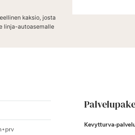
ellinen kaksio, josta
e linja-autoasemalle
Palvelupake
Kevytturva-palvelu
h+prv