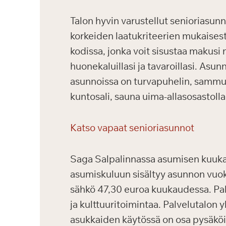
Talon hyvin varustellut senioriasunn
korkeiden laatukriteerien mukaisest
kodissa, jonka voit sisustaa makusi 
huonekaluillasi ja tavaroillasi. Asu
asunnoissa on turvapuhelin, sammutus
kuntosali, sauna uima-allasosastolla
Katso vapaat senioriasunnot
Saga Salpalinnassa asumisen kuukau
asumiskuluun sisältyy asunnon vuokr
sähkö 47,30 euroa kuukaudessa. Palv
ja kulttuuritoimintaa. Palvelutalon
asukkaiden käytössä on osa pysäköin