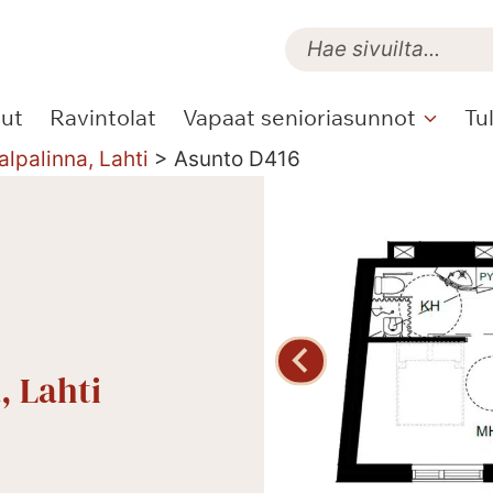
lut
Ravintolat
Vapaat senioriasunnot
Tu
alpalinna, Lahti
>
Asunto D416
, Lahti