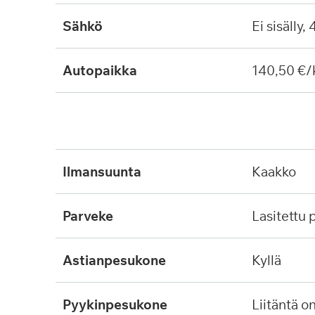
Sähkö
Ei sisälly,
Autopaikka
140,50 €/
ilmansuunta
kaakko
parveke
lasitettu
astianpesukone
kyllä
pyykinpesukone
liitäntä o