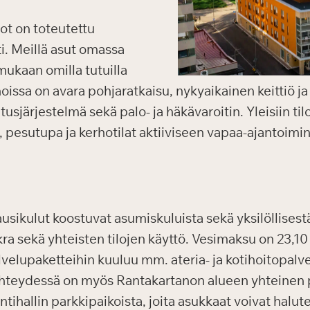
ot on toteutettu
i. Meillä asut omassa
mukaan omilla tutuilla
nnoissa on avara pohjaratkaisu, nykyaikainen keittiö 
järjestelmä sekä palo- ja häkävaroitin. Yleisiin tilo
, pesutupa ja kerhotilat aktiiviseen vapaa-ajantoimi
sikulut koostuvat asumiskuluista sekä yksilöllisest
a sekä yhteisten tilojen käyttö. Vesimaksu on 23,10
elupaketteihin kuuluu mm. ateria- ja kotihoitopalve
 yhteydessä on myös Rantakartanon alueen yhteinen 
tihallin parkkipaikoista, joita asukkaat voivat halu