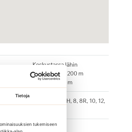
Keskustassa lähin
ruokakauppa 200 m
apteekki 500 m
Tietoja
Linja-autot: 4H, 8, 8R, 10, 12,
20, 802
 ominaisuuksien tukemiseen
tiikka-alan