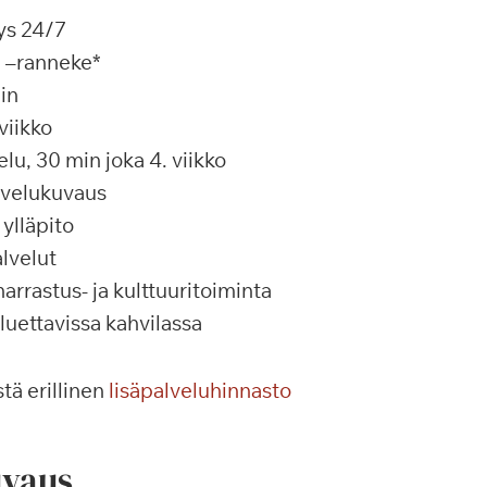
ys 24/7
a –ranneke*
in
viikko
u, 30 min joka 4. viikko
alvelukuvaus
ylläpito
lvelut
rrastus- ja kulttuuritoiminta
 luettavissa kahvilassa
tä erillinen
lisäpalveluhinnasto
vaus