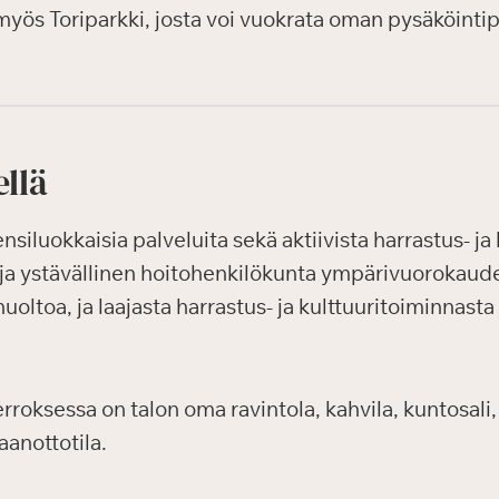
myös Toriparkki, josta voi vuokrata oman pysäköintip
ellä
luokkaisia palveluita sekä aktiivista harrastus- ja k
ja ystävällinen hoitohenkilökunta ympärivuorokauden
uoltoa, ja laajasta harrastus- ja kulttuuritoiminnasta
oksessa on talon oma ravintola, kahvila, kuntosali, 
aanottotila.